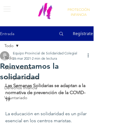
PROTECCIÓN
INFANCIA
Regístrate
Entrada
Todo
Equipo Provincial de Solidaridad Colegial
Todo
26 mar 2021
2 min de lectura
Reinventamos la
Obras Sociales
solidaridad
Colegios Solidarios
Las Semanas Solidarias se adaptan a la 
Derechos Infancia
normativa de prevención de la COVID-
Voluntariado
19
La educación en solidaridad es un pilar 
esencial en los centros maristas.