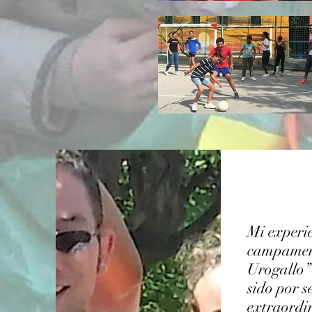
Mi experie
campamen
Urogallo”
sido por 
extraordi