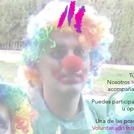
SOMOS
T
Nosotros
acompañam
Puedes participa
u op
Una de las pos
Voluntariado Int