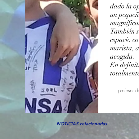
dado la o
un pequeñ
magníficos
También s
espacio c
marista, 
acogida.
En definit
totalment
profesor de
NOTICIAS relacionadas