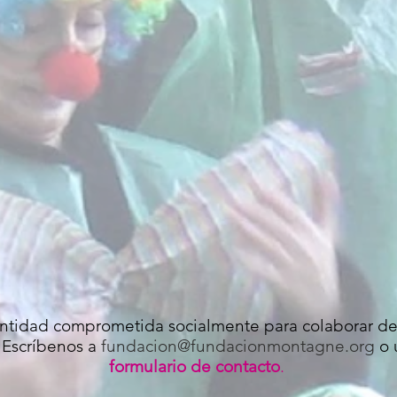
entidad comprometida socialmente para colaborar de
 Escríbenos a
fundacion@fundacionmontagne.org
o 
formulario de contacto
.