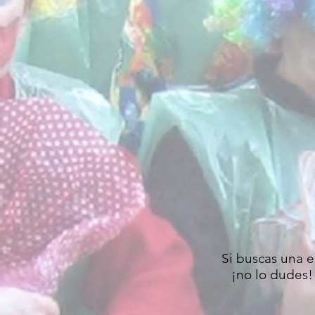
Si buscas una 
¡no lo dudes!