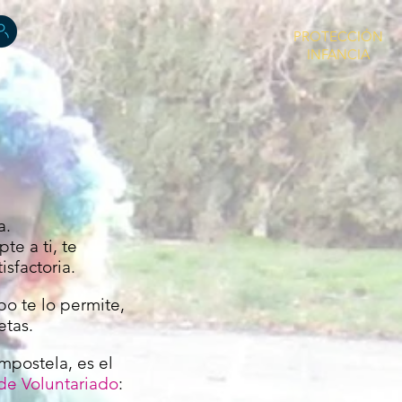
PROTECCIÓN
INFANCIA
a.
te a ti, te
sfactoria.
po te lo permite,
etas.
mpostela, es el
e Voluntariado
: