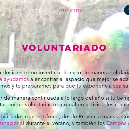
HACEMOS
DECIMOS
TÚ CUENTAS
CONTACTA
VOLUNTARIADO
ú decides cómo invertir tu tiempo de manera solidari
te ayudamos
a encontrar el espacio que mejor se adap
os y te preparamos para que tu experiencia sea sati
r de manera continuada a lo largo del año si tu tiem
tar por un voluntariado puntual en actividades concr
ibilidades que se ofrece, desde Provincia marista Co
ernacional
durante el verano, y también los
Campos d