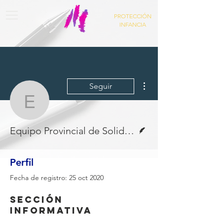
PROTECCIÓN
INFANCIA
Más acciones
Seguir
Equipo Provincial de Sol
Escritor
Equipo Provincial de Solidaridad Colegial
Perfil
Fecha de registro: 25 oct 2020
Sección
informativa