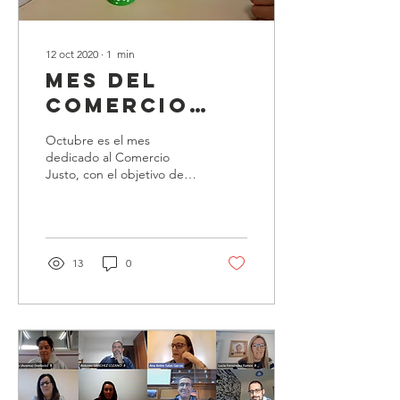
12 oct 2020
∙
1
min
Mes del
Comercio
Justo
Octubre es el mes
dedicado al Comercio
Justo, con el objetivo de
dar a conocer el sello
fairtrade para que la
ciudadanía reconozca
qué...
13
0