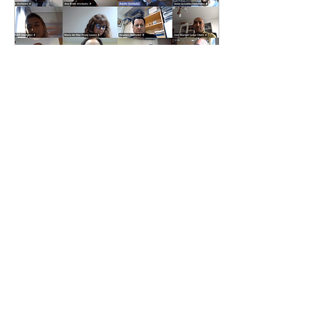
4 oct 2020
∙
1
min
Solidaridad
colegial
20.21
Desde el área de
solidaridad colegial,
finalizamos el mes de
septiembre con la reunión
online de programación de
este nuevo curso...
7
0