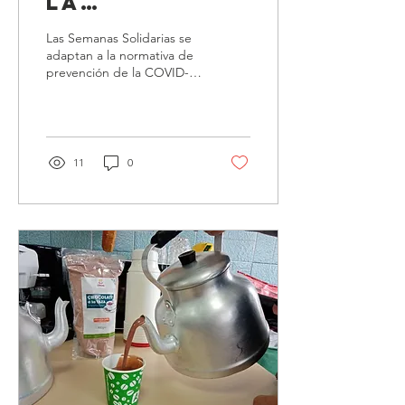
la
solidaridad
Las Semanas Solidarias se
adaptan a la normativa de
prevención de la COVID-19
La educación en
solidaridad es un pilar
esencial en los...
11
0