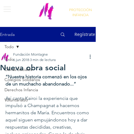
PROTECCIÓN
INFANCIA
Regístrate
Entrada
Todo
Fundación Montagne
Todo
6 jun 2018
3 min de lectura
Nueva obra social
Obras Sociales
“Nuestra historia comenzó en los ojos 
Colegios Solidarios
de un muchacho abandonado...”
Derechos Infancia
Así canta Kairoi la experiencia que 
Voluntariado
impulsó a Champagnat a hacernos 
hermanitos de María. Encuentros como 
aquel siguen empujándonos hoy a dar 
respuestas decididas, creativas,