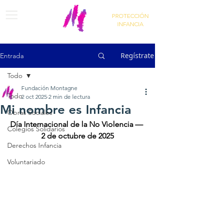
PROTECCIÓN
INFANCIA
Regístrate
Entrada
Todo
Fundación Montagne
Todo
2 oct 2025
2 min de lectura
Mi nombre es Infancia
Obras Sociales
Día Internacional de la No Violencia — 
Colegios Solidarios
2 de octubre de 2025
Derechos Infancia
Voluntariado