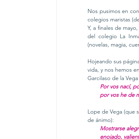
Nos pusimos en conta
colegios maristas (d
Y, a finales de mayo,
del colegio La Inm
(novelas, magia, cue
Hojeando sus página
vida, y nos hemos e
Garcilaso de la Vega
Por vos nací, po
por vos he de m
Lope de Vega (que s
de ánimo): 
Mostrarse alegre
enojado, valient