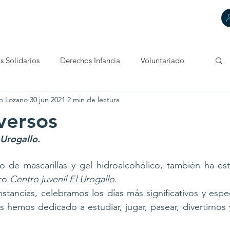
HACEMOS
DECIMOS
TÚ CUENTAS
CONTACTA
s Solidarios
Derechos Infancia
Voluntariado
o Lozano
30 jun 2021
2 min de lectura
 versos
 Urogallo.
o de mascarillas y gel hidroalcohólico, también ha est
ro 
Centro juvenil El Urogallo. 
stancias, celebramos los días más significativos y espec
s hemos dedicado a estudiar, jugar, pasear, divertirnos y