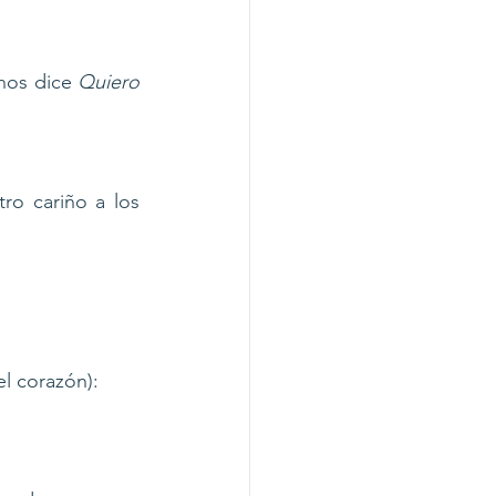
nos dice 
Quiero 
o cariño a los 
l corazón): 