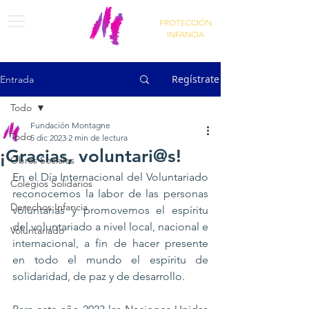
PROTECCIÓN
INFANCIA
Regístrate
Entrada
Todo
Fundación Montagne
Todo
5 dic 2023
2 min de lectura
¡Gracias, voluntari@s!
Obras Sociales
En el Día Internacional del Voluntariado 
Colegios Solidarios
reconocemos la labor de las personas 
Derechos Infancia
voluntarias y promovemos el espíritu 
del voluntariado a nivel local, nacional e 
Voluntariado
internacional, a fin de hacer presente 
en todo el mundo el espíritu de 
solidaridad, de paz y de desarrollo.