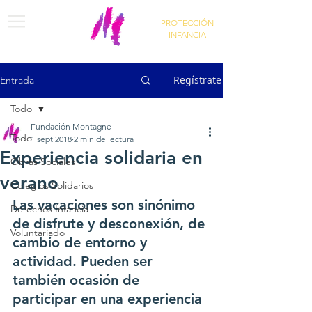
PROTECCIÓN
INFANCIA
Regístrate
Entrada
Todo
Fundación Montagne
Todo
1 sept 2018
2 min de lectura
Experiencia solidaria en
Obras Sociales
verano
Colegios Solidarios
Las vacaciones son sinónimo 
Derechos Infancia
de disfrute y desconexión, de 
Voluntariado
cambio de entorno y 
actividad. Pueden ser 
también ocasión de 
participar en una experiencia 