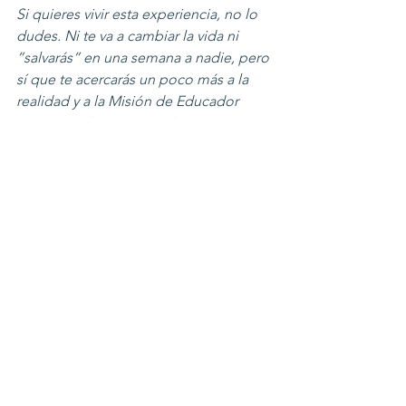
Si quieres vivir esta experiencia, no lo 
dudes. Ni te va a cambiar la vida ni 
”salvarás” en una semana a nadie, pero 
sí que te acercarás un poco más a la 
realidad y a la Misión de Educador 
Marista. Te lo recomiendo.
Fuente: www.maristascompostela.org
Obras Sociales
Voluntariado
Ver todo
Entradas recientes