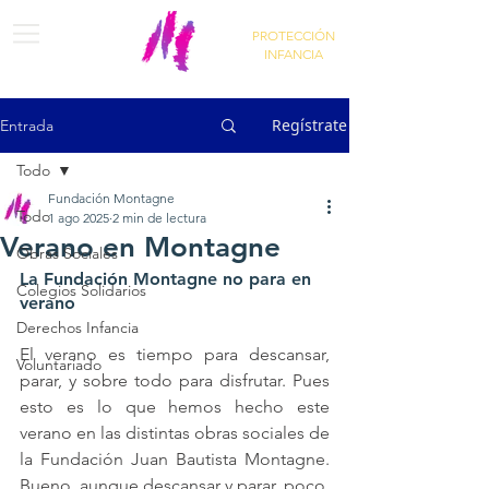
PROTECCIÓN
INFANCIA
Regístrate
Entrada
Todo
Fundación Montagne
Todo
1 ago 2025
2 min de lectura
Verano en Montagne
Obras Sociales
La Fundación Montagne no para en 
Colegios Solidarios
verano
Derechos Infancia
El verano es tiempo para descansar, 
Voluntariado
parar, y sobre todo para disfrutar. Pues 
esto es lo que hemos hecho este 
verano en las distintas obras sociales de 
la Fundación Juan Bautista Montagne. 
Bueno, aunque descansar y parar, poco. 