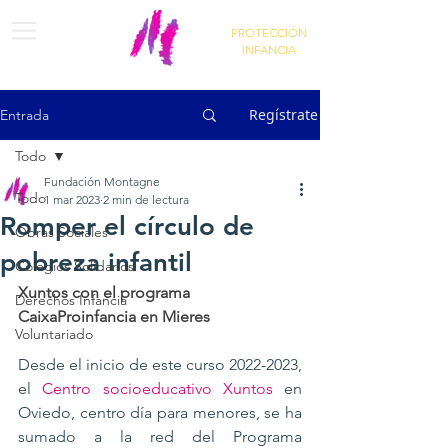
PROTECCIÓN
INFANCIA
Regístrate
Entrada
Todo
Fundación Montagne
Todo
1 mar 2023
2 min de lectura
Romper el círculo de
Obras Sociales
pobreza infantil
Colegios Solidarios
Xuntos con el programa 
Derechos Infancia
CaixaProinfancia en Mieres
Voluntariado
Desde el inicio de este curso 2022-2023, 
el 
Centro socioeducativo Xuntos
 en 
Oviedo, centro día para menores, se ha 
sumado a la red del Programa 