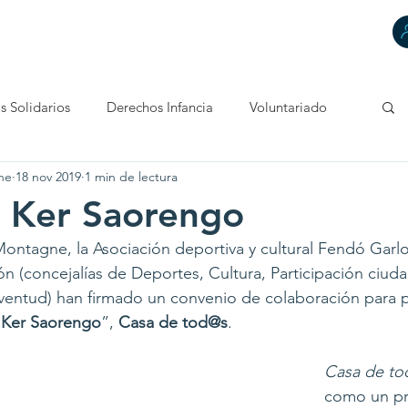
HACEMOS
DECIMOS
TÚ CUENTAS
CONTACTA
s Solidarios
Derechos Infancia
Voluntariado
ne
18 nov 2019
1 min de lectura
 Ker Saorengo
ntagne, la Asociación deportiva y cultural Fendó Garloc
 (concejalías de Deportes, Cultura, Participación ciuda
uventud) han firmado un convenio de colaboración para 
“
Ker Saorengo
”, 
Casa de tod@s
.
Casa de to
como un pr