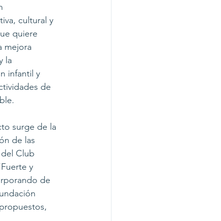
n 
va, cultural y 
ue quiere 
a mejora 
 la 
n infantil y 
actividades de 
ble.
to surge de la 
ón de las 
 del Club 
Fuerte y 
orporando de 
Fundación 
propuestos, 