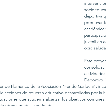
intervenció
socioeducati
deportiva q
promover l
académica y
participació
juvenil en 
ocio saluda
Este proyec
consolidaci
actividades
Deportivo “
ler de Flamenco de la Asociación “Fendó Garlochí”, inc
a acciones de refuerzo educativo desarrolladas por la 
tuaciones que ayuden a alcanzar los objetivos comunes 
de otros agentes y entidades.