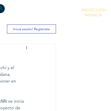
PROTECCIÓN
INFANCIA
Inicia sesión/ Regístrate
hí y el 
dana, 
poner en 
d@s 
se inicia 
oyecto de 