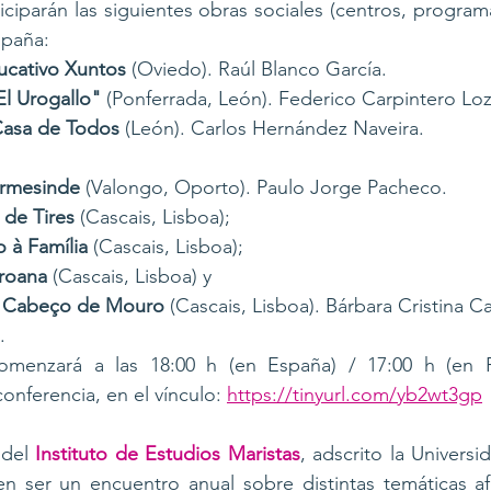
iciparán las siguientes obras sociales (centros, programa
spaña:
ucativo Xuntos
 (Oviedo). Raúl Blanco García.
El Urogallo" 
(Ponferrada, León). Federico Carpintero Lo
Casa de Todos
 (León). Carlos Hernández Naveira.
Ermesinde
 (Valongo, Oporto). Paulo Jorge Pacheco.
 de Tires
 (Cascais, Lisboa);
 à Família
 (Cascais, Lisboa);
roana
 (Cascais, Lisboa) y
e Cabeço de Mouro
 (Cascais, Lisboa). Bárbara Cristina C
.
omenzará a las 18:00 h (en España) / 17:00 h (en Po
nferencia, en el vínculo: 
https://tinyurl.com/yb2wt3gp
del 
Instituto de Estudios Maristas
, adscrito la Universid
 ser un encuentro anual sobre distintas temáticas afin