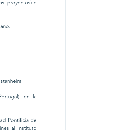
s, proyectos) e 
zano.
astanheira 
rtugal), en la 
ad Pontificia de 
es al Instituto 