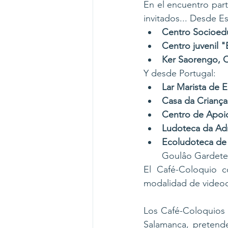
En el encuentro part
invitados... Desde E
Centro Socioed
Centro juvenil "
Ker Saorengo, 
Y desde Portugal:
Lar Marista de 
Casa da Criança
Centro de Apoio
Ludoteca da Ad
Ecoludoteca d
Goulâo Gardete
El Café-Coloquio c
modalidad de videoco
Los Café-Coloquios 
Salamanca, pretenden