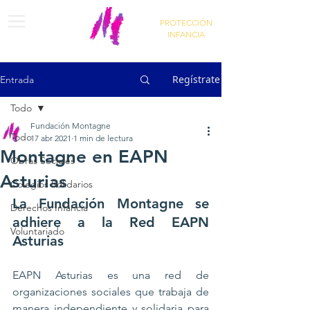
PROTECCIÓN
INFANCIA
Regístrate
Entrada
Todo
Fundación Montagne
Todo
17 abr 2021
1 min de lectura
Montagne en EAPN
Obras Sociales
Asturias
Colegios Solidarios
La Fundación Montagne se 
Derechos Infancia
adhiere a la Red EAPN 
Voluntariado
Asturias
EAPN Asturias es una red de 
organizaciones sociales que trabaja de 
manera independiente y solidaria para 