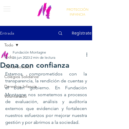
PROTECCIÓN
INFANCIA
Regístrate
Entrada
Todo
Fundación Montagne
Todo
26 jun 2023
2 min de lectura
Dona con confianza
Obras Sociales
Estamos comprometidos con la 
Colegios Solidarios
transparencia, la rendición de cuentas y 
Derechos Infancia
el buen gobierno. En Fundación 
Montagne nos sometemos a procesos 
Voluntariado
de evaluación, análisis y auditoría 
externos que evidencian y fortalecen 
nuestros esfuerzos por mejorar nuestra 
gestión y por abrirnos a la sociedad.