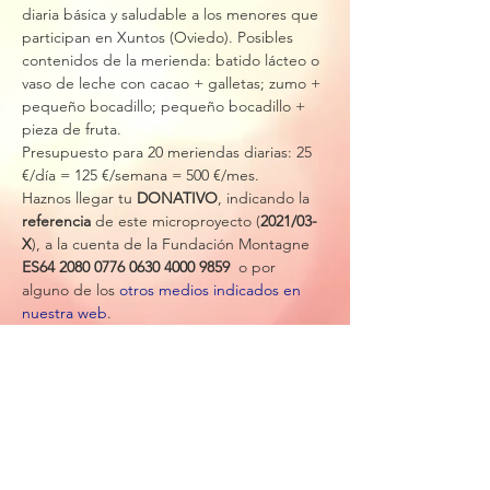
diaria básica y saludable a los menores que 
participan en Xuntos (Oviedo). Posibles 
contenidos de la merienda: batido lácteo o 
vaso de leche con cacao + galletas; zumo + 
pequeño bocadillo; pequeño bocadillo + 
pieza de fruta. 
Presupuesto para 20 meriendas diarias: 25 
€/día = 125 €/semana = 500 €/mes.
Haznos llegar tu 
DONATIVO
, indicando la 
referencia 
de este microproyecto (
2021/03-
X
), a la cuenta de la Fundación Montagne 
ES64 2080 0776 0630 4000 9859
  o por 
alguno de los 
otros medios indicados en 
nuestra web
.
Para más información, llama al 
+34
601 067 
943
  o envía un email a: 
xuntos@fundacionmontagne.org