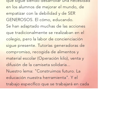
qué sigue siendo desarrollar una necesidad 
en los alumnos de mejorar el mundo, de 
empatizar con la debilidad y de SER 
GENEROSOS. El cómo, educando.
Se han adaptado muchas de las acciones 
que tradicionalmente se realizaban en el 
colegio, pero la labor de concienciación 
sigue presente. Tutorías generadoras de 
compromiso, recogida de alimentos y 
material escolar (Operación kilo), venta y 
difusión de la camiseta solidaria...
Nuestro lema: "Construimos futuro. La 
educación nuestra herramienta". Y el 
trabajo específico que se trabajará en cada 
aula estos días se centra en el Cuarto 
Objetivo del Desarrollo Sostenible: 
"Educación de Calidad".