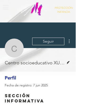
PROTECCIÓN
INFANCIA
Más acciones
Seguir
Centro socioeducativo
Escritor
Centro socioeducativo XUNTOS
Perfil
Fecha de registro: 7 jun 2025
Sección
informativa