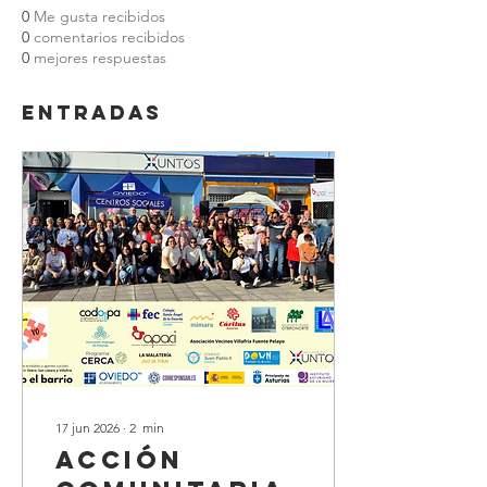
0
Me gusta recibidos
0
comentarios recibidos
0
mejores respuestas
Entradas
17 jun 2026
∙
2
min
Acción