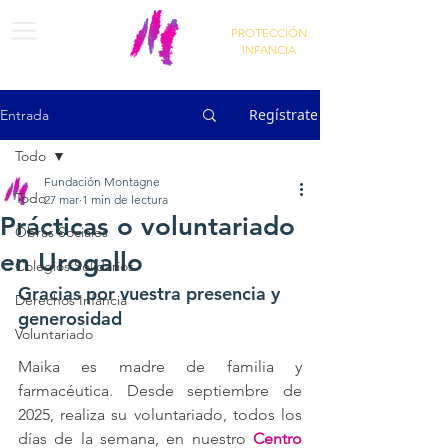
PROTECCIÓN
INFANCIA
Regístrate
Entrada
Todo
Fundación Montagne
Todo
27 mar
1 min de lectura
Prácticas o voluntariado
Obras Sociales
en Urogallo
Colegios Solidarios
Gracias por vuestra presencia y 
Derechos Infancia
generosidad
Voluntariado
Maika es madre de familia y 
farmacéutica. Desde septiembre de 
2025, realiza su voluntariado, todos los 
días de la semana, en nuestro 
Centro 