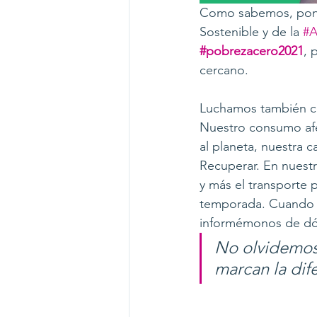
Como sabemos, poner 
Sostenible y de la 
#A
#pobrezacero2021
, 
cercano.
Luchamos también co
Nuestro consumo afec
al planeta, nuestra c
Recuperar. En nuest
y más el transporte 
temporada. Cuando v
informémonos de dó
No olvidemos 
marcan la dif