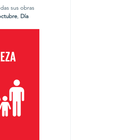
odas sus obras 
octubre
, 
Día 