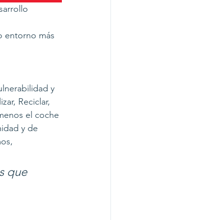
arrollo 
ro entorno más 
lnerabilidad y 
ar, Reciclar, 
menos el coche 
idad y de 
os, 
s que 