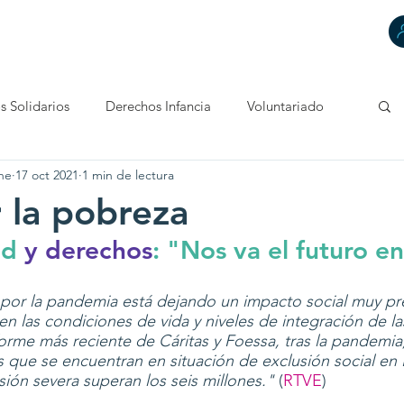
HACEMOS
DECIMOS
TÚ CUENTAS
CONTACTA
s Solidarios
Derechos Infancia
Voluntariado
ne
17 oct 2021
1 min de lectura
r la pobreza
ad 
y derechos
: "Nos va el futuro en
a por la pandemia está dejando un impacto social muy p
en las condiciones de vida y niveles de integración de la
forme más reciente de Cáritas y Foessa, tras la pandemia
s que se encuentran en situación de exclusión social en 
ión severa superan los seis millones."
 (
RTVE
)