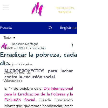
PROTECCIÓN
INFANCIA
Regístrate
Entrada
Todo
Fundación Montagne
Todo
17 oct 2025
1 min de lectura
Erradicar la pobreza, cada
Obras Sociales
día
Colegios Solidarios
MICROPROYECTOS para luchar 
Derechos Infancia
contra la exclusión social
Voluntariado
El 17 de octubre es el 
Día Internacional 
para la Erradicación de la Pobreza y la 
Exclusión Social
.
 Desde Fundación 
Montagne queremos concienciar, crear 