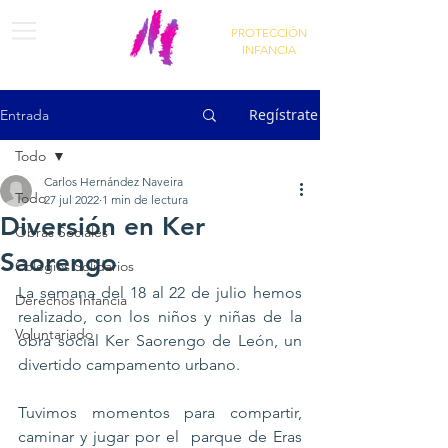
PROTECCIÓN
INFANCIA
Regístrate
Entrada
Todo
Carlos Hernández Naveira
Todo
27 jul 2022
1 min de lectura
Diversión en Ker
Obras Sociales
Saorengo
Colegios Solidarios
La semana del 18 al 22 de julio hemos 
Derechos Infancia
realizado, con los niños y niñas de la 
Voluntariado
obra social Ker Saorengo de León, un 
divertido campamento urbano. 
Tuvimos momentos para compartir, 
caminar y jugar por el  parque de Eras 