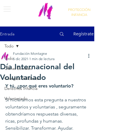
PROTECCIÓN
INFANCIA
Regístrate
Entrada
Todo
Fundación Montagne
Todo
5 dic 2021
1 min de lectura
Día Internacional del
Obras Sociales
Voluntariado
Colegios Solidarios
Y tú, ¿por qué eres voluntario?
Derechos Infancia
Voluntariado
Si hiciéramos esta pregunta a nuestros 
voluntarios y voluntarias , seguramente 
obtendríamos respuestas diversas, 
ricas, profundas y humanas. 
Sensibilizar. Transformar. Ayudar. 